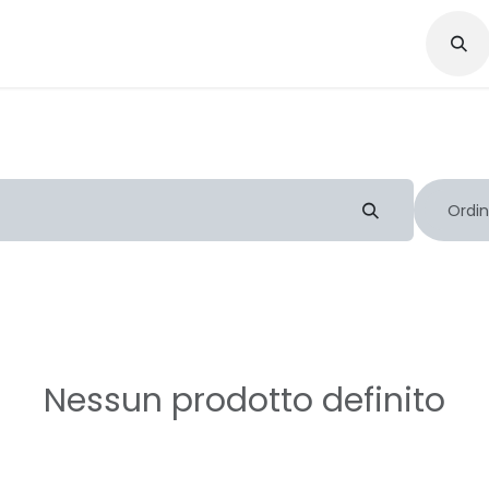
ommodation
Marathon Policy
Our Story
Contattaci
Ordin
Nessun prodotto definito