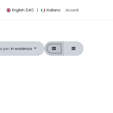
​
English (UK)
|
Italiano
Accedi
In evidenza
a per: