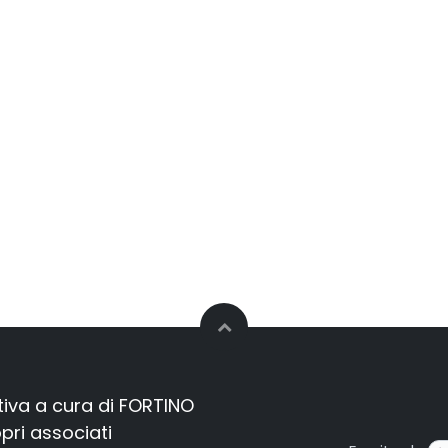
iva a cura di FORTINO
opri associati